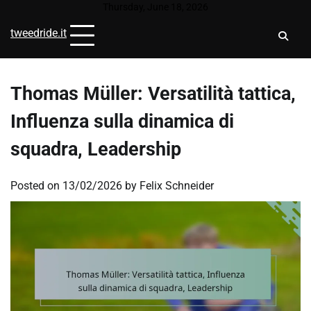
Skip
Thursday, June 18, 2026
to
tweedride.it
content
Thomas Müller: Versatilità tattica,
Influenza sulla dinamica di
squadra, Leadership
Posted on
13/02/2026
by
Felix Schneider