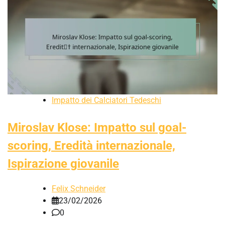
Impatto dei Calciatori Tedeschi
Miroslav Klose: Impatto sul goal-
scoring, Eredità internazionale,
Ispirazione giovanile
Felix Schneider
23/02/2026
0