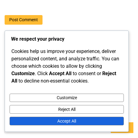
We respect your privacy
Cookies help us improve your experience, deliver
Link
personalized content, and analyze traffic. You can
choose which cookies to allow by clicking
Contenuto
Customize
. Click
Accept All
to consent or
Reject
All
to decline non-essential cookies.
Contatto
La nostra storia
Customize
Cerca
Reject All
Accept All
Search
for: