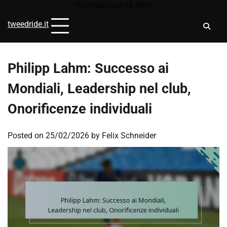
Skip
Thursday, June 18, 2026
to
tweedride.it
content
Philipp Lahm: Successo ai
Mondiali, Leadership nel club,
Onorificenze individuali
Posted on
25/02/2026
by
Felix Schneider