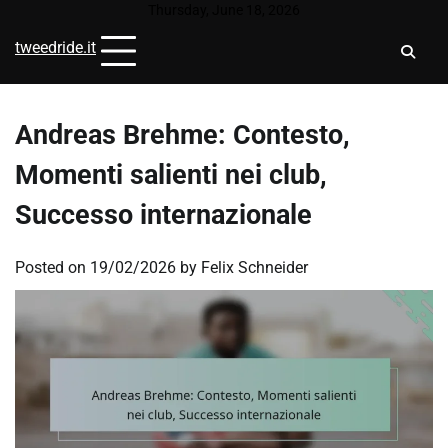
Skip
Thursday, June 18, 2026
to
tweedride.it
content
Andreas Brehme: Contesto,
Momenti salienti nei club,
Successo internazionale
Posted on
19/02/2026
by
Felix Schneider