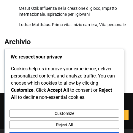
Mesut Özil: Influenza nella creazione di gioco, Impatto
internazionale, Ispirazione per i giovani
Lothar Matthäus: Prima vita, Inizio carriera, Vita personale
Archivio
March 2026
We respect your privacy
February 2026
Cookies help us improve your experience, deliver
personalized content, and analyze traffic. You can
choose which cookies to allow by clicking
Customize
. Click
Accept All
to consent or
Reject
All
to decline non-essential cookies.
Cerca
Search
Customize
for:
Reject All