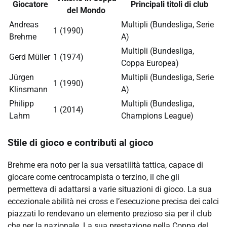
Giocatore
Principali titoli di club
del Mondo
Andreas
Multipli (Bundesliga, Serie
1 (1990)
Brehme
A)
Multipli (Bundesliga,
Gerd Müller
1 (1974)
Coppa Europea)
Jürgen
Multipli (Bundesliga, Serie
1 (1990)
Klinsmann
A)
Philipp
Multipli (Bundesliga,
1 (2014)
Lahm
Champions League)
Stile di gioco e contributi al gioco
Brehme era noto per la sua versatilità tattica, capace di
giocare come centrocampista o terzino, il che gli
permetteva di adattarsi a varie situazioni di gioco. La sua
eccezionale abilità nei cross e l’esecuzione precisa dei calci
piazzati lo rendevano un elemento prezioso sia per il club
che per la nazionale. La sua prestazione nella Coppa del