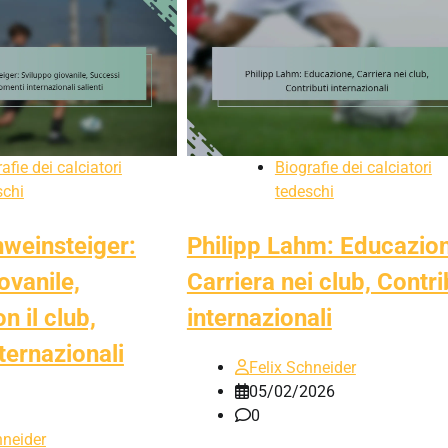
afie dei calciatori
Biografie dei calciatori
schi
tedeschi
hweinsteiger:
Philipp Lahm: Educazio
ovanile,
Carriera nei club, Contri
n il club,
internazionali
ternazionali
Felix Schneider
05/02/2026
0
hneider