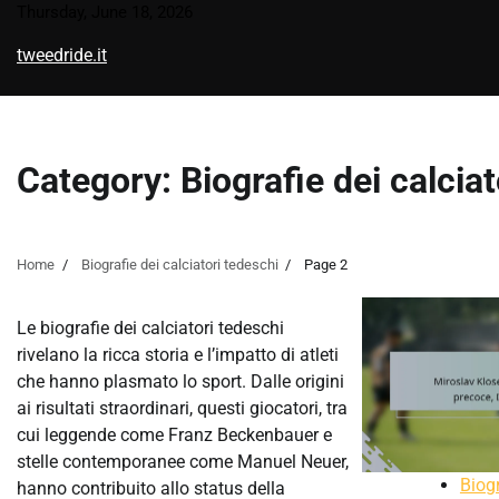
Skip
Thursday, June 18, 2026
to
tweedride.it
content
Category:
Biografie dei calcia
Home
Biografie dei calciatori tedeschi
Page 2
Le biografie dei calciatori tedeschi
rivelano la ricca storia e l’impatto di atleti
che hanno plasmato lo sport. Dalle origini
ai risultati straordinari, questi giocatori, tra
cui leggende come Franz Beckenbauer e
stelle contemporanee come Manuel Neuer,
Biogr
hanno contribuito allo status della