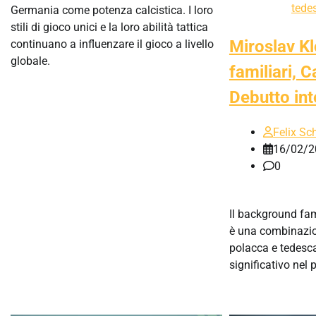
tede
Germania come potenza calcistica. I loro
stili di gioco unici e la loro abilità tattica
Miroslav Kl
continuano a influenzare il gioco a livello
globale.
familiari, 
Debutto int
Felix Sc
16/02/2
0
Il background fam
è una combinazio
polacca e tedesca
significativo nel 