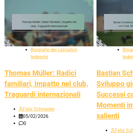
Biografie dei calciatori
Biogr
tedeschi
tede
Thomas Müller: Radici
Bastian Sc
familiari, Impatto nel club,
Sviluppo gi
Traguardi internazionali
Successi co
Momenti in
Felix Schneider
salienti
05/02/2026
0
Felix Sc