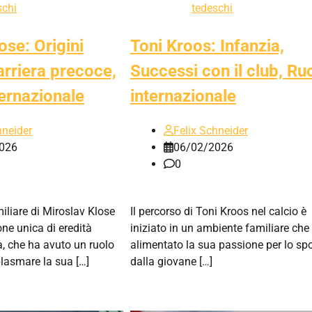
schi
tedeschi
ose: Origini
Toni Kroos: Infanzia,
Carriera precoce,
Successi con il club, Ru
ernazionale
internazionale
hneider
Felix Schneider
026
06/02/2026
0
iliare di Miroslav Klose
Il percorso di Toni Kroos nel calcio è
ne unica di eredità
iniziato in un ambiente familiare che
, che ha avuto un ruolo
alimentato la sua passione per lo spo
plasmare la sua […]
dalla giovane […]